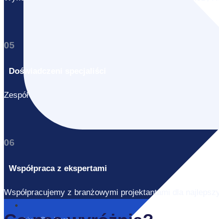
05
Doświadczeni specjaliści
Zespół inżynierów i spawaczy o wysokich kwalifikacjach.
06
Współpraca z ekspertami
Współpracujemy z branżowymi projektantami dla najlepszyc