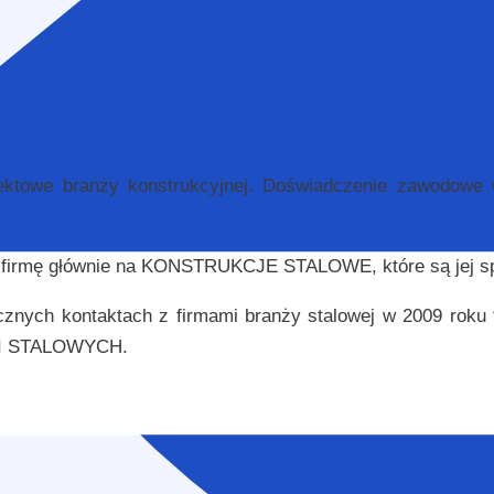
ktowe branży konstrukcyjnej. Doświadczenie zawodowe ws
firmę głównie na KONSTRUKCJE STALOWE, które są jej sp
cznych kontaktach z firmami branży stalowej w 2009 rok
JI STALOWYCH.