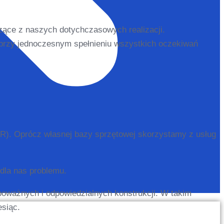
zące z naszych dotychczasowych realizacji.
m przy jednoczesnym spełnieniu wszystkich oczekiwań
UR). Oprócz własnej bazy sprzętowej skorzystamy z usług
 dla nas problemu.
oważnych i odpowiedzialnych konstrukcji. W takim
esiąc.