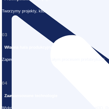
Tworzymy projekty, które minimalizują koszty i czas realiza
03
Własna hala produkcyjna
Zapewniamy kontrolę nad całym procesem prefabrykacji.
04
Zaawansowane technologie
Wykorzystujemy oprogramowanie AutoCad, Prosteel3D, Rob