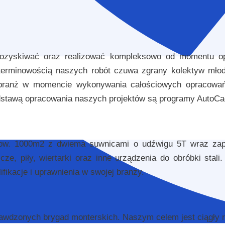
pozyskiwać oraz realizować kompleksowo od momentu opr
terminowością naszych robót czuwa zgrany kolektyw mło
 branż w momencie wykonywania całościowych opracowań
stawą opracowania naszych projektów są programy AutoCad,
pow. 1000m2 z dwiema suwnicami o udźwigu 5T wraz zap
ze, piły, wiertarki oraz inne urządzenia do obróbki stal
ikacje i uprawnienia w swojej branży.
awdzonych brygad monterskich. Naszym celem jest ciągły r