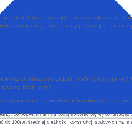
 projekt, w którym zawarte jest całe doświadczenie pochod
ie kosztów inwestycji oraz czasu jej realizacji do minimu
nie byłej Fabryki Maszyn i Urządzeń TAGOR S.A. (grupa FAM
stycznej blach i profili.
e, frezowanie oraz toczenie elementów stalowych nie stanowi
arzy, co pozwala nam na podejmowanie się wykonawstwa p
 do 100ton średniej ciężkości konstrukcji stalowych na mi