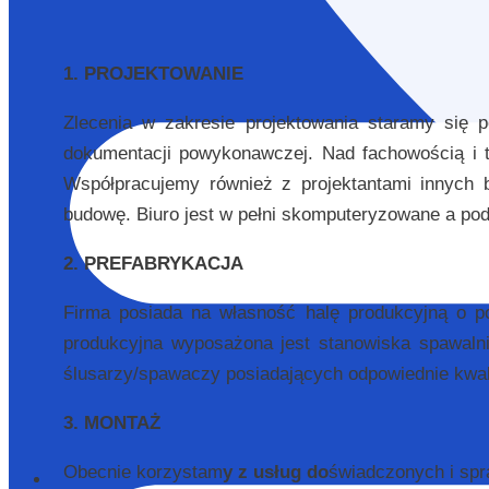
1. PROJEKTOWANIE
Zlecenia w zakresie projektowania staramy się 
dokumentacji powykonawczej. Nad fachowością i 
Współpracujemy również z projektantami innych
budowę. Biuro jest w pełni skomputeryzowane a pod
2. PREFABRYKACJA
Firma posiada na własność halę produkcyjną o 
produkcyjna wyposażona jest stanowiska spawalnic
ślusarzy/spawaczy posiadających odpowiednie kwalif
3. MONTAŻ
Obecnie korzystam
y z usług do
świadczonych i spr