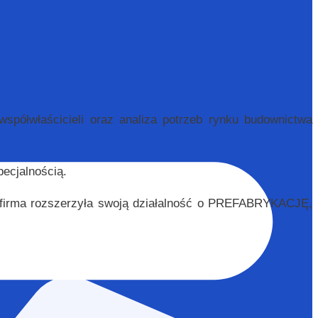
półwłaścicieli oraz analiza potrzeb rynku budownictwa
ecjalnością.
u firma rozszerzyła swoją działalność o PREFABRYKACJĘ,