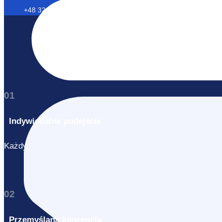
+48 32 768-96-96
01
Indywidualne podejście
Każdy projekt jest dopasowany do potrzeb klienta.
02
Przemyślana koncepcja