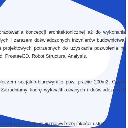
acowania koncepcji architektonicznej aż do wykonania
dych i zarazem doświadczonych inżynierów budownictwa.
 projektowych potrzebnych do uzyskania pozwolenia na
 Prosteel3D, Robot Structural Analysis.
leczem socjalno-biurowym o pow. prawie 200m2. Część
i. Zatrudniamy kadrę wykwalifikowanych i doświadczonych
ozwój przy zachowaniu najwyższej jakości usług.