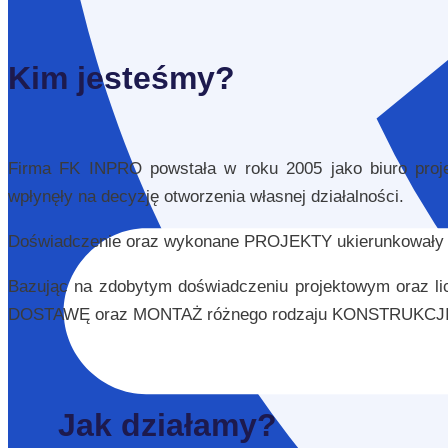
Kim jesteśmy?
Firma FK INPRO powstała w roku 2005 jako biuro proje
wpłynęły na decyzję otworzenia własnej działalności.
Doświadczenie oraz wykonane PROJEKTY ukierunkowały 
Bazując na zdobytym doświadczeniu projektowym oraz li
DOSTAWĘ oraz MONTAŻ różnego rodzaju KONSTRUKC
Jak działamy?