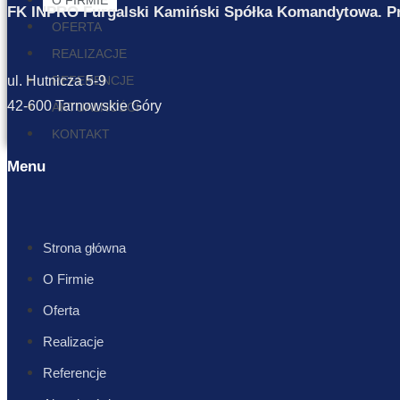
O FIRMIE
FK INPRO Furgalski Kamiński Spółka Komandytowa. Proj
OFERTA
REALIZACJE
REFERENCJE
ul. Hutnicza 5-9
42-600 Tarnowskie Góry
AKTUALNOŚCI
KONTAKT
Menu
Strona główna
O Firmie
Oferta
Realizacje
Referencje